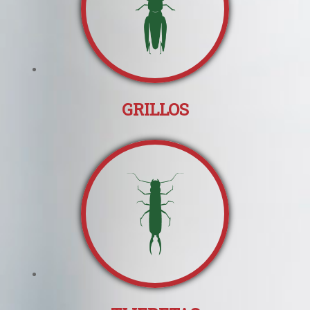
GRILLOS
Productos
Historia
Consejos
Contacto
Buscador de insectic
ESP
ENG
FRA